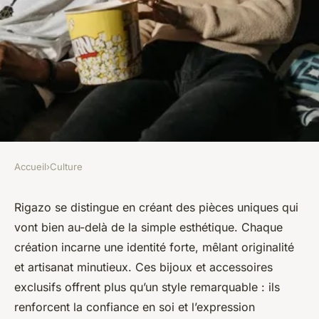
Accueil
›
Culture
CULTURE
Rigazo : des pièces uniques
Rigazo se distingue en créant des pièces uniques qui
vont bien au-delà de la simple esthétique. Chaque
pour une confiance affirmée
création incarne une identité forte, mêlant originalité
et artisanat minutieux. Ces bijoux et accessoires
Gaspard
•
10 octobre 2025
•
5 min de lecture
exclusifs offrent plus qu’un style remarquable : ils
renforcent la confiance en soi et l’expression